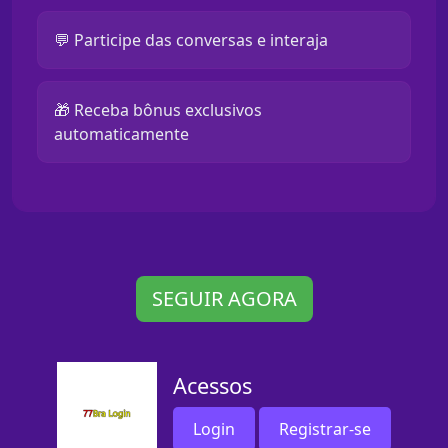
💬 Participe das conversas e interaja
🎁 Receba bônus exclusivos
automaticamente
SEGUIR AGORA
Acessos
Login
Registrar-se