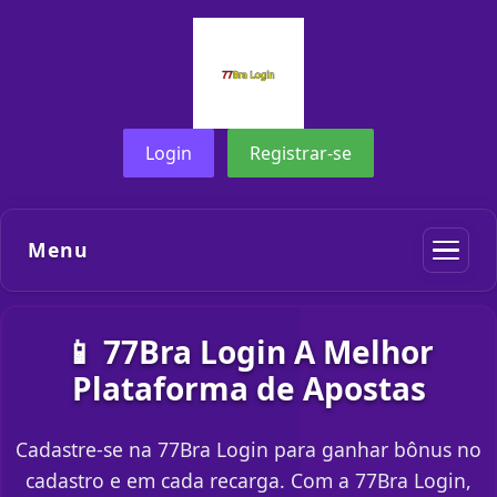
Login
Registrar-se
Menu
📱 77Bra Login A Melhor
Plataforma de Apostas
Cadastre-se na 77Bra Login para ganhar bônus no
cadastro e em cada recarga. Com a 77Bra Login,