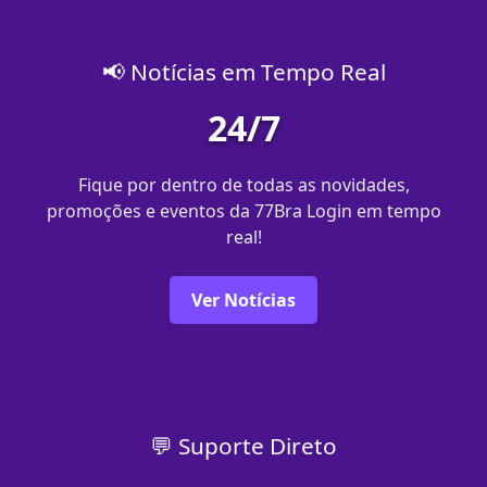
📢 Notícias em Tempo Real
24/7
Fique por dentro de todas as novidades,
promoções e eventos da 77Bra Login em tempo
real!
Ver Notícias
💬 Suporte Direto