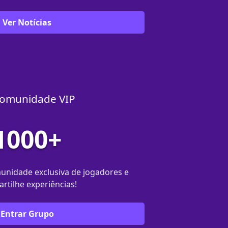
Ver Notícias
Comunidade VIP
1000+
unidade exclusiva de jogadores e
rtilhe experiências!
Entrar Grupo