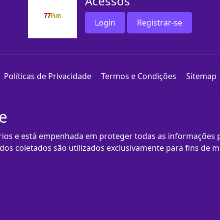
Acessos
Login
Registrar-se
Políticas de Privacidade
Termos e Condições
Sitemap
de
ários e está empenhada em proteger todas as informações 
os coletados são utilizados exclusivamente para fins de m