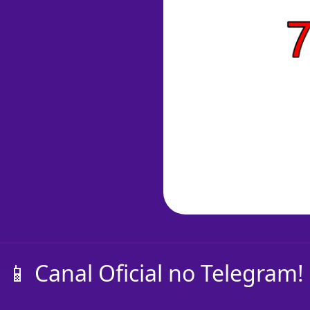
📱 Canal Oficial no Telegram!