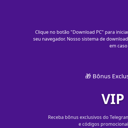
Clique no botão "Download PC" para inicia
seu navegador. Nosso sistema de download
em caso 
🎁 Bônus Exclu
VIP
Receba bônus exclusivos do Telegra
e códigos promocionai