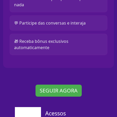
nada
💬 Participe das conversas e interaja
🎁 Receba bônus exclusivos
automaticamente
SEGUIR AGORA
Acessos