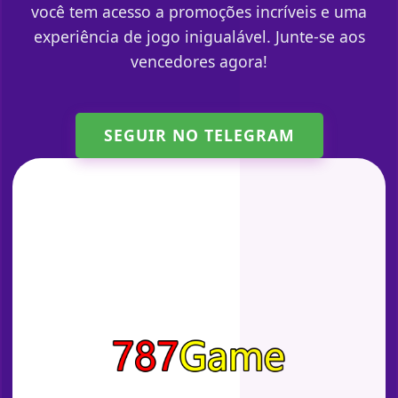
você tem acesso a promoções incríveis e uma
experiência de jogo inigualável. Junte-se aos
vencedores agora!
SEGUIR NO TELEGRAM