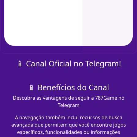
📱 Canal Oficial no Telegram!
📱 Benefícios do Canal
Descubra as vantagens de seguir a 787Game no
Telegram
A navegação também inclui recursos de busca
avançada que permitem que você encontre jogos
específicos, funcionalidades ou informações