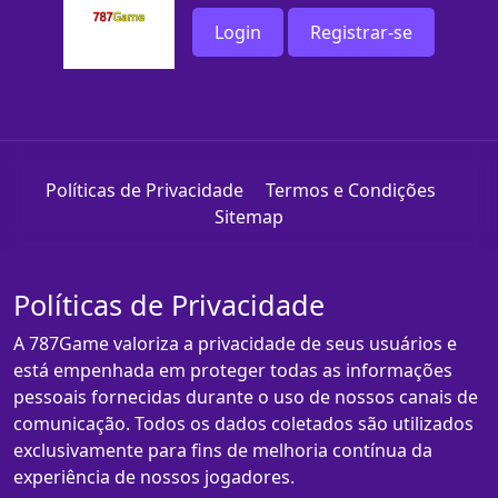
Login
Registrar-se
Políticas de Privacidade
Termos e Condições
Sitemap
Políticas de Privacidade
A 787Game valoriza a privacidade de seus usuários e
está empenhada em proteger todas as informações
pessoais fornecidas durante o uso de nossos canais de
comunicação. Todos os dados coletados são utilizados
exclusivamente para fins de melhoria contínua da
experiência de nossos jogadores.