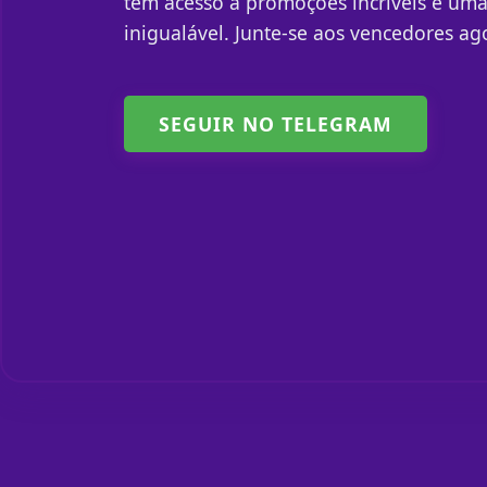
tem acesso a promoções incríveis e uma
inigualável. Junte-se aos vencedores ag
SEGUIR NO TELEGRAM