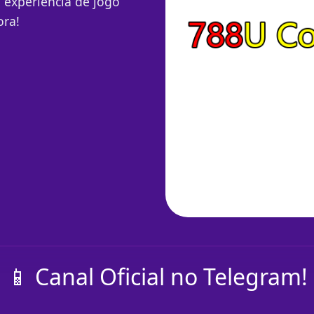
 experiência de jogo
ora!
📱 Canal Oficial no Telegram!