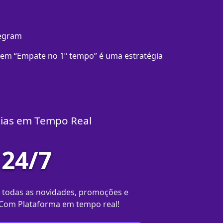
legram
r em “Empate no 1º tempo” é uma estratégia
cias em Tempo Real
24/7
e todas as novidades, promoções e
Com Plataforma em tempo real!