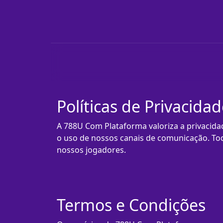
Políticas de Privacida
A 788U Com Plataforma valoriza a privacid
o uso de nossos canais de comunicação. Tod
nossos jogadores.
Termos e Condições