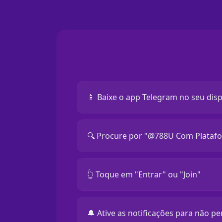
📱 Baixe o app Telegram no seu disp
🔍 Procure por "@788U Com Platafo
👆 Toque em "Entrar" ou "Join"
🔔 Ative as notificações para não p