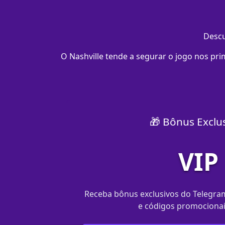
Descu
O Nashville tende a segurar o jogo nos pr
🎁 Bônus Exclu
VIP
Receba bônus exclusivos do Telegra
e códigos promocionai