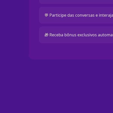
💬 Participe das conversas e interaj
🎁 Receba bônus exclusivos autom