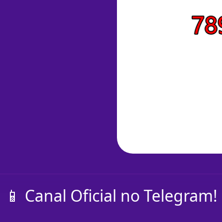
📱 Canal Oficial no Telegram!