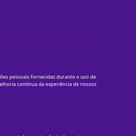
ões pessoais fornecidas durante o uso de
elhoria contínua da experiência de nossos