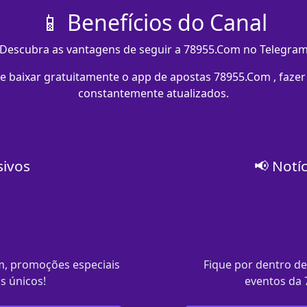
📱 Benefícios do Canal
Descubra as vantagens de seguir a 78955.Com no Telegra
e baixar gratuitamente o app de apostas 78955.Com , fazer
constantemente atualizados.
sivos
📢 Notí
m, promoções especiais
Fique por dentro d
s únicos!
eventos da 