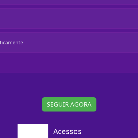
a
aticamente
SEGUIR AGORA
Acessos