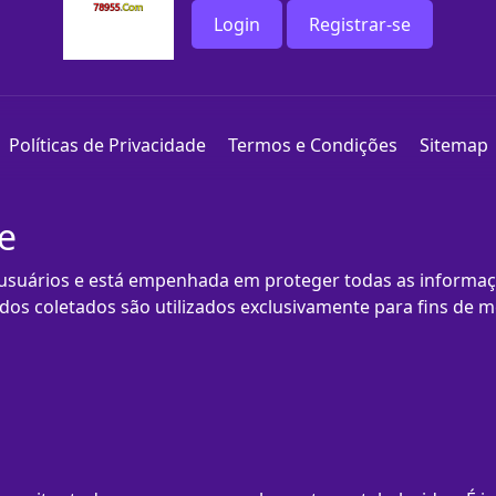
Login
Registrar-se
Políticas de Privacidade
Termos e Condições
Sitemap
de
s usuários e está empenhada em proteger todas as informaç
os coletados são utilizados exclusivamente para fins de m