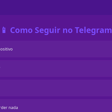
📱 Como Seguir no Telegram
ositivo
"
erder nada