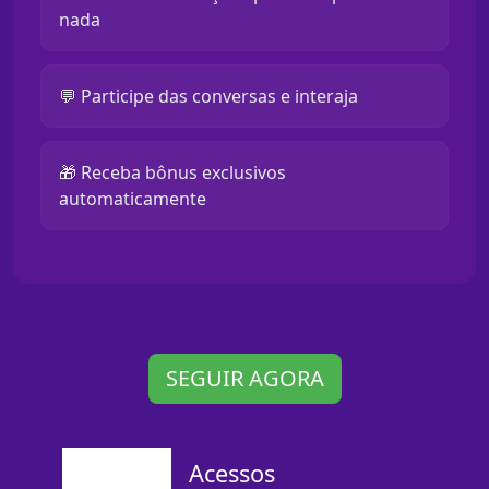
nada
💬 Participe das conversas e interaja
🎁 Receba bônus exclusivos
automaticamente
SEGUIR AGORA
Acessos