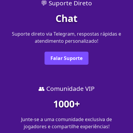
💬 Suporte Direto
Chat
Suporte direto via Telegram, respostas rápidas e
atendimento personalizado!
Falar Suporte
👥 Comunidade VIP
1000+
Junte-se a uma comunidade exclusiva de
jogadores e compartilhe experiências!