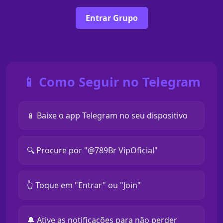
Entrar Grupo
📱 Como Seguir no Telegram
📱 Baixe o app Telegram no seu dispositivo
🔍 Procure por "@789Br VipOficial"
👆 Toque em "Entrar" ou "Join"
🔔 Ative as notificações para não perder