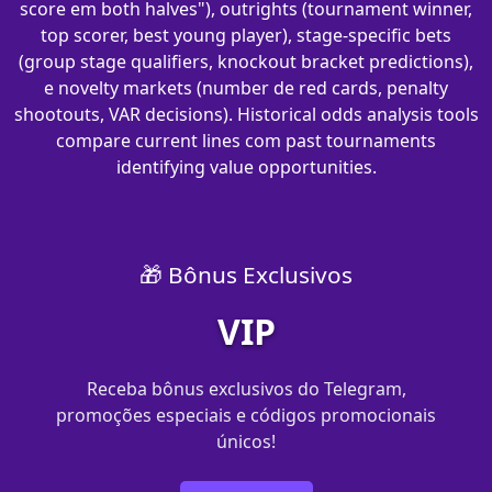
score em both halves"), outrights (tournament winner,
top scorer, best young player), stage-specific bets
(group stage qualifiers, knockout bracket predictions),
e novelty markets (number de red cards, penalty
shootouts, VAR decisions). Historical odds analysis tools
compare current lines com past tournaments
identifying value opportunities.
🎁 Bônus Exclusivos
VIP
Receba bônus exclusivos do Telegram,
promoções especiais e códigos promocionais
únicos!