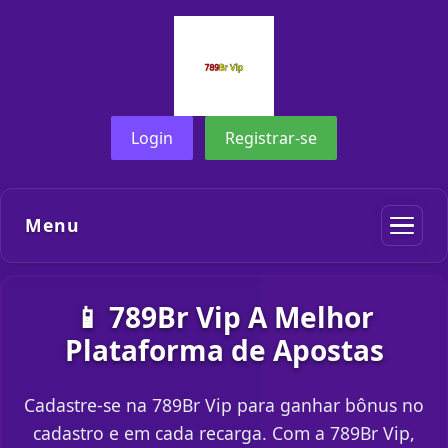
Login
Registrar-se
Menu
📱 789Br Vip A Melhor
Plataforma de Apostas
Cadastre-se na 789Br Vip para ganhar bônus no
cadastro e em cada recarga. Com a 789Br Vip,