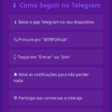
📱 Como Seguir no Telegram
📱 Baixe o app Telegram no seu dispositivo
🔍 Procure por "@78FOficial"
👆 Toque em "Entrar" ou "Join"
🔔 Ative as notificações para não perder
nada
💬 Participe das conversas e interaja