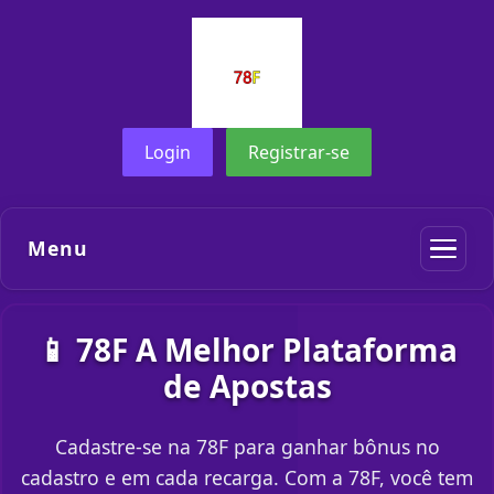
Login
Registrar-se
Menu
📱 78F A Melhor Plataforma
de Apostas
Cadastre-se na 78F para ganhar bônus no
cadastro e em cada recarga. Com a 78F, você tem