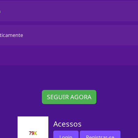
a
aticamente
SEGUIR AGORA
Acessos
Login
Registrar-se