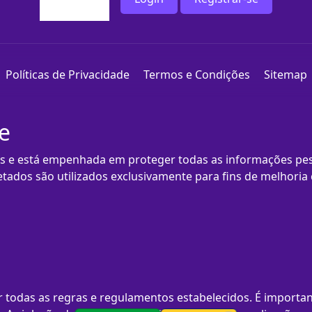
Políticas de Privacidade
Termos e Condições
Sitemap
de
ios e está empenhada em proteger todas as informações pe
tados são utilizados exclusivamente para fins de melhoria
todas as regras e regulamentos estabelecidos. É importan