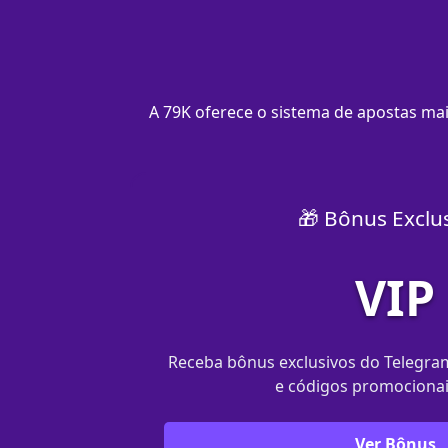
A 79K oferece o sistema de apostas mai
🎁 Bônus Exclu
VIP
Receba bônus exclusivos do Telegra
e códigos promocionai
Ver Bônus