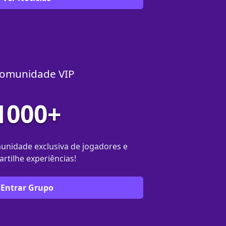
Comunidade VIP
1000+
unidade exclusiva de jogadores e
rtilhe experiências!
Entrar Grupo