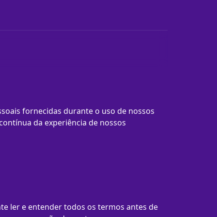
ssoais fornecidas durante o uso de nossos
 contínua da experiência de nossos
te ler e entender todos os termos antes de