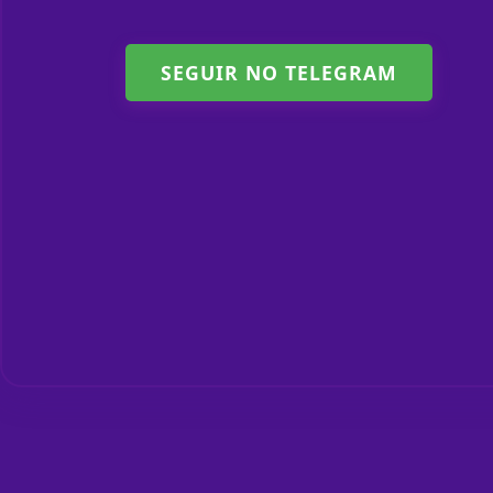
SEGUIR NO TELEGRAM