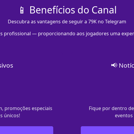
📱 Benefícios do Canal
Descubra as vantagens de seguir a 79K no Telegram
s profissional — proporcionando aos jogadores uma experiê
sivos
📢 Notí
m, promoções especiais
Fique por dentro d
s únicos!
eventos