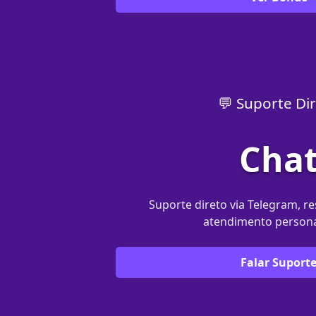
💬 Suporte Di
Cha
Suporte direto via Telegram, r
atendimento persona
Falar Suport