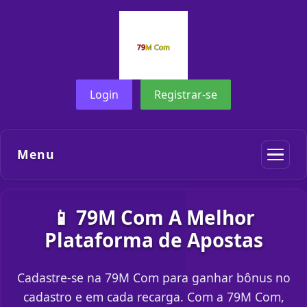
Login
Registrar-se
Menu
📱 79M Com A Melhor
Plataforma de Apostas
Cadastre-se na 79M Com para ganhar bônus no
cadastro e em cada recarga. Com a 79M Com,