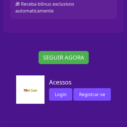
🎁 Receba bônus exclusivos
automaticamente
SEGUIR AGORA
Acessos
Login
Registrar-se