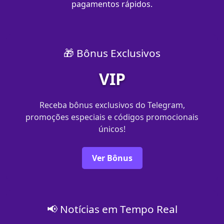
pagamentos rápidos.
🎁 Bônus Exclusivos
VIP
Receba bônus exclusivos do Telegram,
promoções especiais e códigos promocionais
únicos!
Ver Bônus
📢 Notícias em Tempo Real