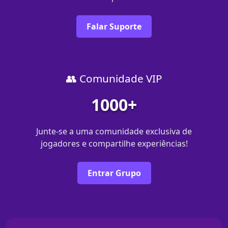
Falar Suporte
👥 Comunidade VIP
1000+
Junte-se a uma comunidade exclusiva de
jogadores e compartilhe experiências!
Entrar Grupo