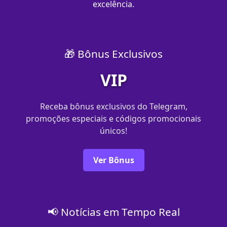
excelência.
🎁 Bônus Exclusivos
VIP
Receba bônus exclusivos do Telegram,
promoções especiais e códigos promocionais
únicos!
Ver Bônus
📢 Notícias em Tempo Real