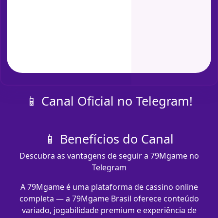
📱 Canal Oficial no Telegram!
📱 Benefícios do Canal
Descubra as vantagens de seguir a 79Mgame no
Telegram
A 79Mgame é uma plataforma de cassino online
completa — a 79Mgame Brasil oferece conteúdo
variado, jogabilidade premium e experiência de