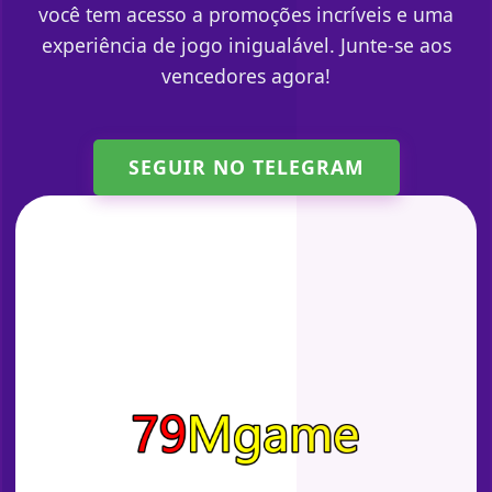
você tem acesso a promoções incríveis e uma
experiência de jogo inigualável. Junte-se aos
vencedores agora!
SEGUIR NO TELEGRAM