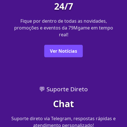
24/7
Fique por dentro de todas as novidades,
promoções e eventos da 79Mgame em tempo
real!
Ver Notícias
💬 Suporte Direto
Chat
Suporte direto via Telegram, respostas rápidas e
atendimento personalizado!