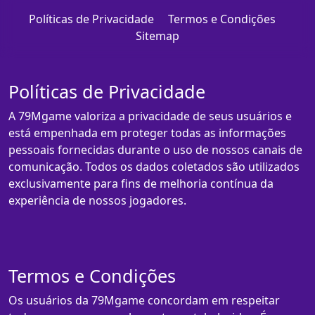
Políticas de Privacidade
Termos e Condições
Sitemap
Políticas de Privacidade
A 79Mgame valoriza a privacidade de seus usuários e
está empenhada em proteger todas as informações
pessoais fornecidas durante o uso de nossos canais de
comunicação. Todos os dados coletados são utilizados
exclusivamente para fins de melhoria contínua da
experiência de nossos jogadores.
Termos e Condições
Os usuários da 79Mgame concordam em respeitar