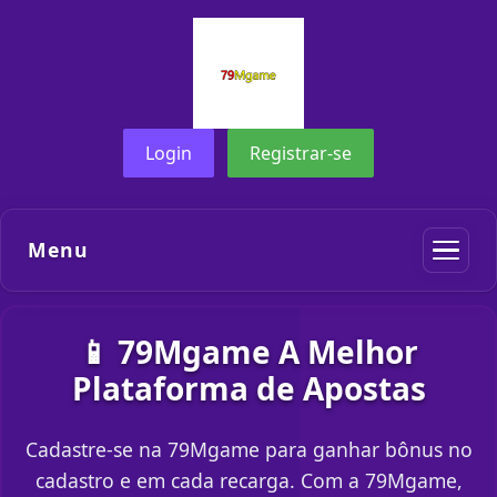
Login
Registrar-se
Menu
📱 79Mgame A Melhor
Plataforma de Apostas
Cadastre-se na 79Mgame para ganhar bônus no
cadastro e em cada recarga. Com a 79Mgame,