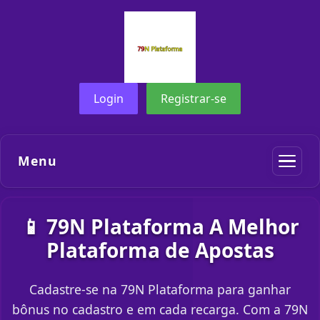
Login
Registrar-se
Menu
📱 79N Plataforma A Melhor
Plataforma de Apostas
Cadastre-se na 79N Plataforma para ganhar
bônus no cadastro e em cada recarga. Com a 79N