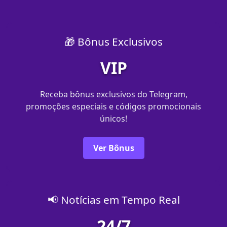
🎁 Bônus Exclusivos
VIP
Receba bônus exclusivos do Telegram,
promoções especiais e códigos promocionais
únicos!
Ver Bônus
📢 Notícias em Tempo Real
24/7