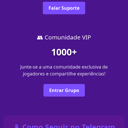
Falar Suporte
👥 Comunidade VIP
1000+
Junte-se a uma comunidade exclusiva de
jogadores e compartilhe experiências!
Entrar Grupo
📱 Como Seguir no Telegram