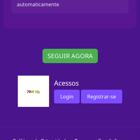
automaticamente
SEGUIR AGORA
Acessos
Login
Registrar-se