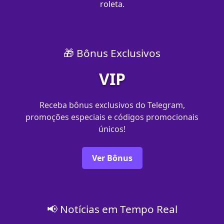
roleta.
🎁 Bônus Exclusivos
VIP
Receba bônus exclusivos do Telegram,
promoções especiais e códigos promocionais
únicos!
Ver Bônus
📢 Notícias em Tempo Real