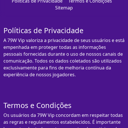
Políticas de Privacidade
Termos e Condições
Sitemap
Políticas de Privacidade
A 79W Vip valoriza a privacidade de seus usuários e está
empenhada em proteger todas as informações
pessoais fornecidas durante o uso de nossos canais de
comunicação. Todos os dados coletados são utilizados
exclusivamente para fins de melhoria contínua da
experiência de nossos jogadores.
Termos e Condições
Os usuários da 79W Vip concordam em respeitar todas
as regras e regulamentos estabelecidos. É importante