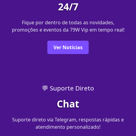
24/7
Fique por dentro de todas as novidades,
promoções e eventos da 79W Vip em tempo real!
Ver Notícias
💬 Suporte Direto
Chat
Suporte direto via Telegram, respostas rápidas e
atendimento personalizado!