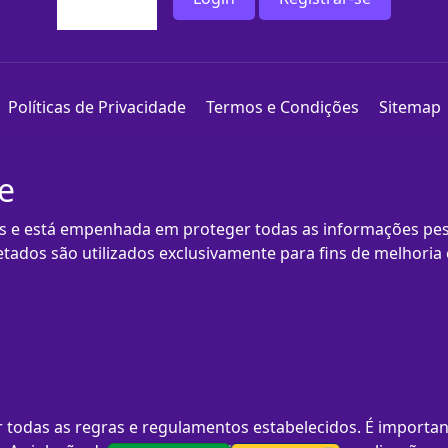
Políticas de Privacidade
Termos e Condições
Sitemap
de
ios e está empenhada em proteger todas as informações pe
tados são utilizados exclusivamente para fins de melhoria
todas as regras e regulamentos estabelecidos. É importan