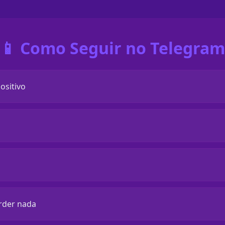
📱 Como Seguir no Telegram
ositivo
erder nada