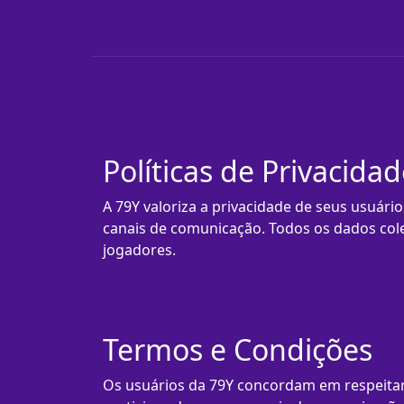
Políticas de Privacida
A 79Y valoriza a privacidade de seus usuár
canais de comunicação. Todos os dados cole
jogadores.
Termos e Condições
Os usuários da 79Y concordam em respeitar 