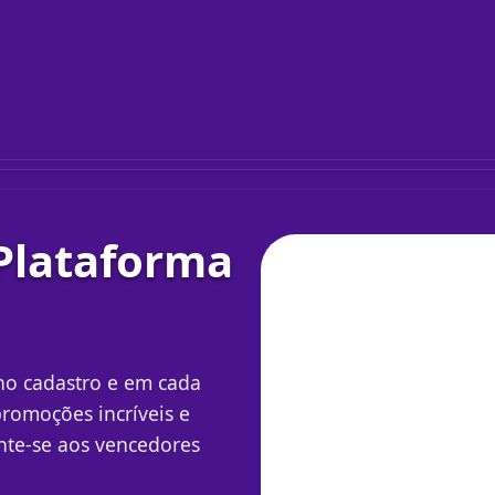
 Plataforma
no cadastro e em cada
promoções incríveis e
unte-se aos vencedores