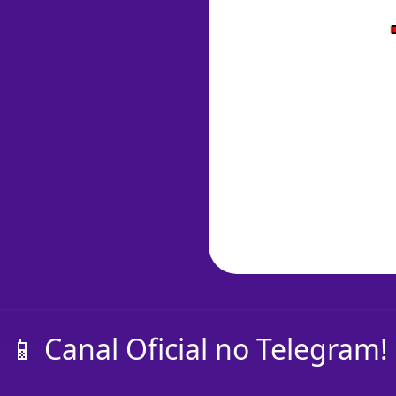
📱 Canal Oficial no Telegram!