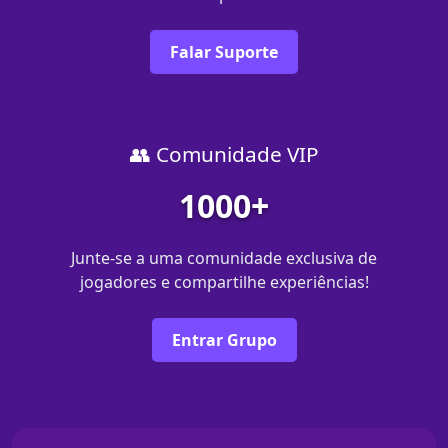
Falar Suporte
👥 Comunidade VIP
1000+
Junte-se a uma comunidade exclusiva de
jogadores e compartilhe experiências!
Entrar Grupo