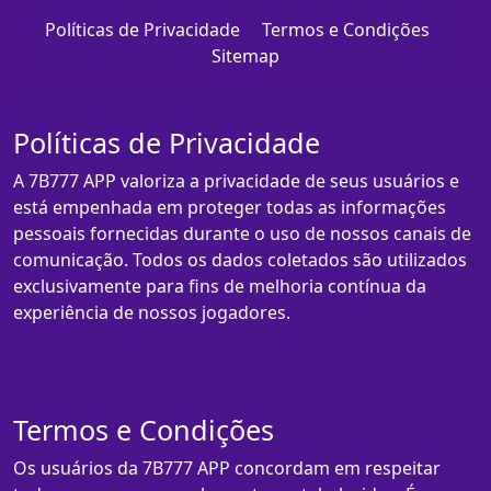
Políticas de Privacidade
Termos e Condições
Sitemap
Políticas de Privacidade
A 7B777 APP valoriza a privacidade de seus usuários e
está empenhada em proteger todas as informações
pessoais fornecidas durante o uso de nossos canais de
comunicação. Todos os dados coletados são utilizados
exclusivamente para fins de melhoria contínua da
experiência de nossos jogadores.
Termos e Condições
Os usuários da 7B777 APP concordam em respeitar