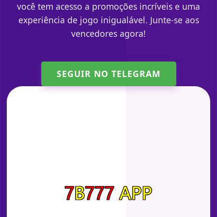
você tem acesso a promoções incríveis e uma
experiência de jogo inigualável. Junte-se aos
vencedores agora!
SEGUIR NO TELEGRAM