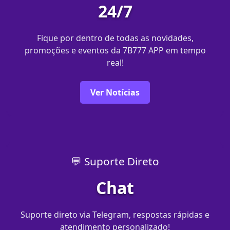
24/7
Fique por dentro de todas as novidades,
promoções e eventos da 7B777 APP em tempo
real!
Ver Notícias
💬 Suporte Direto
Chat
Suporte direto via Telegram, respostas rápidas e
atendimento personalizado!