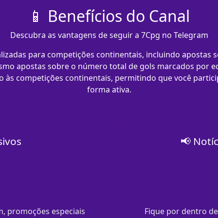
📱 Benefícios do Canal
Descubra as vantagens de seguir a 7Cpg no Telegram
lizadas para competições continentais, incluindo apostas s
esmo apostas sobre o número total de gols marcados por equ
s competições continentais, permitindo que você particip
forma ativa.
sivos
📢 Notí
m, promoções especiais
Fique por dentro d