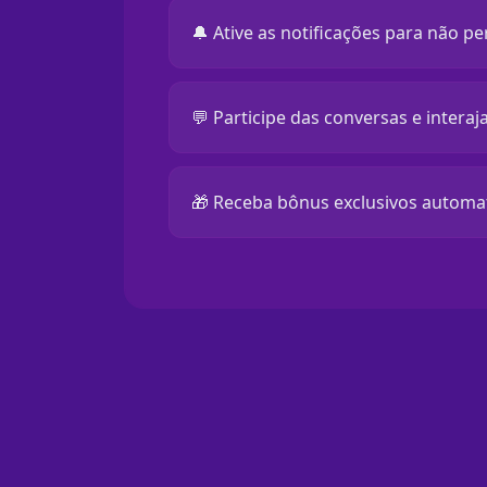
🔔 Ative as notificações para não p
💬 Participe das conversas e interaj
🎁 Receba bônus exclusivos autom