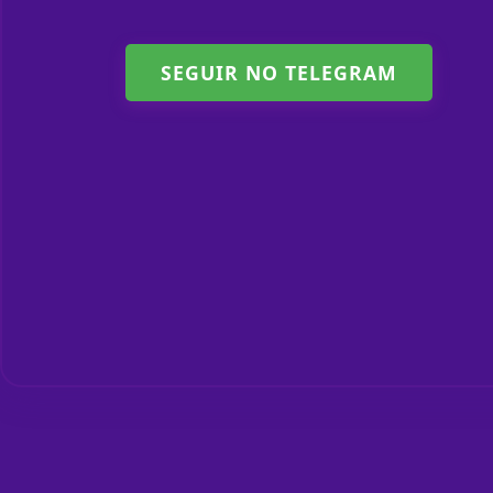
SEGUIR NO TELEGRAM