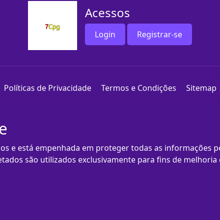
Acessos
Login
Registrar-se
Políticas de Privacidade
Termos e Condições
Sitemap
de
rios e está empenhada em proteger todas as informações p
tados são utilizados exclusivamente para fins de melhoria