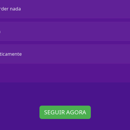
erder nada
a
aticamente
SEGUIR AGORA