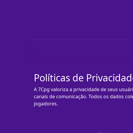
Políticas de Privacida
A 7Cpg valoriza a privacidade de seus usuá
canais de comunicação. Todos os dados cole
jogadores.