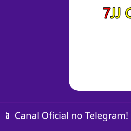
📱 Canal Oficial no Telegram!