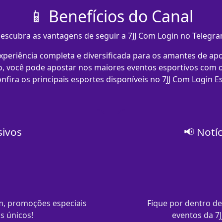
📱 Benefícios do Canal
escubra as vantagens de seguir a 7JJ Com Login no Telegr
xperiência completa e diversificada para os amantes de ap
 você pode apostar nos maiores eventos esportivos com o
onfira os principais esportes disponíveis no 7JJ Com Login E
sivos
📢 Notí
m, promoções especiais
Fique por dentro d
s únicos!
eventos da 7