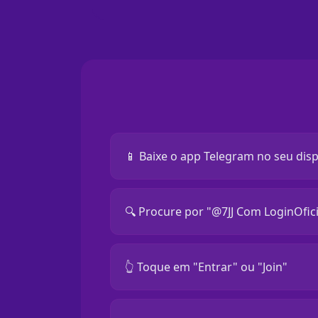
📱 Baixe o app Telegram no seu disp
🔍 Procure por "@7JJ Com LoginOfici
👆 Toque em "Entrar" ou "Join"