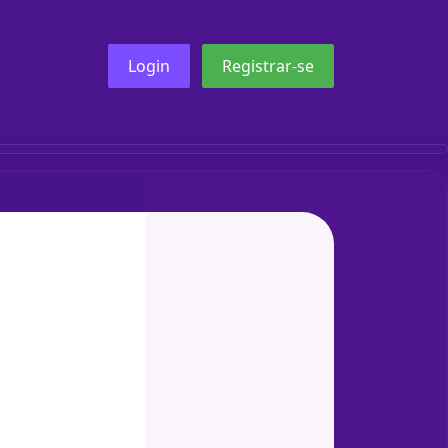
Login
Registrar-se