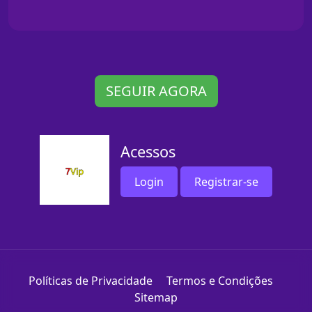
SEGUIR AGORA
Acessos
Login
Registrar-se
Políticas de Privacidade
Termos e Condições
Sitemap