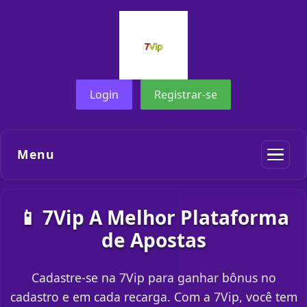
Login
Registrar-se
Menu
📱 7Vip A Melhor Plataforma
de Apostas
Cadastre-se na 7Vip para ganhar bônus no
cadastro e em cada recarga. Com a 7Vip, você tem