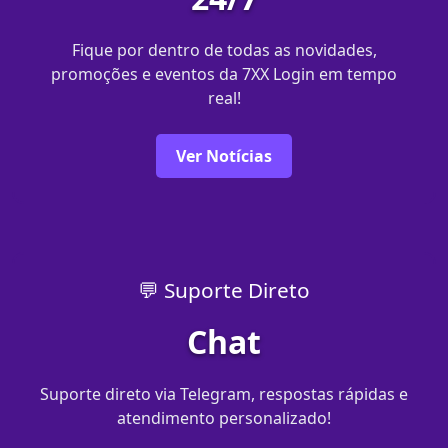
Fique por dentro de todas as novidades,
promoções e eventos da 7XX Login em tempo
real!
Ver Notícias
💬 Suporte Direto
Chat
Suporte direto via Telegram, respostas rápidas e
atendimento personalizado!