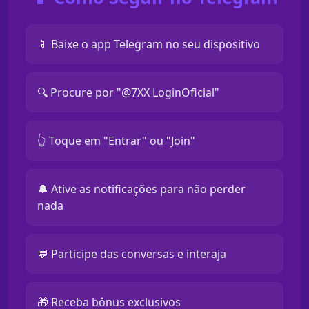
📱 Baixe o app Telegram no seu dispositivo
🔍 Procure por "@7XX LoginOficial"
👆 Toque em "Entrar" ou "Join"
🔔 Ative as notificações para não perder
nada
💬 Participe das conversas e interaja
🎁 Receba bônus exclusivos