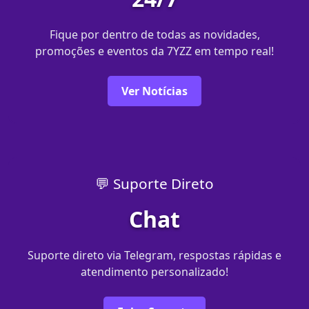
Fique por dentro de todas as novidades,
promoções e eventos da 7YZZ em tempo real!
Ver Notícias
💬 Suporte Direto
Chat
Suporte direto via Telegram, respostas rápidas e
atendimento personalizado!