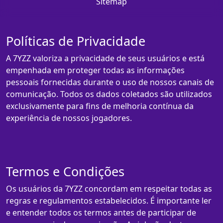
Sitemap
Políticas de Privacidade
A 7YZZ valoriza a privacidade de seus usuários e está
empenhada em proteger todas as informações
pessoais fornecidas durante o uso de nossos canais de
comunicação. Todos os dados coletados são utilizados
exclusivamente para fins de melhoria contínua da
experiência de nossos jogadores.
Termos e Condições
Os usuários da 7YZZ concordam em respeitar todas as
regras e regulamentos estabelecidos. É importante ler
e entender todos os termos antes de participar de