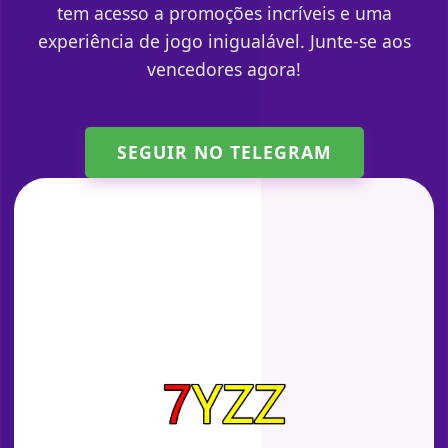
tem acesso a promoções incríveis e uma
experiência de jogo inigualável. Junte-se aos
vencedores agora!
SEGUIR NO TELEGRAM