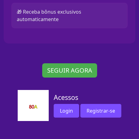
🎁 Receba bônus exclusivos
automaticamente
SEGUIR AGORA
Acessos
Login
Registrar-se