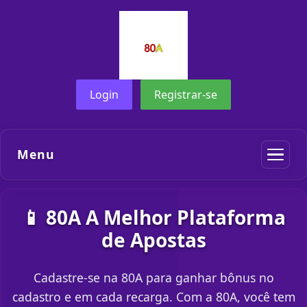
Login
Registrar-se
Menu
📱 80A A Melhor Plataforma
de Apostas
Cadastre-se na 80A para ganhar bônus no
cadastro e em cada recarga. Com a 80A, você tem