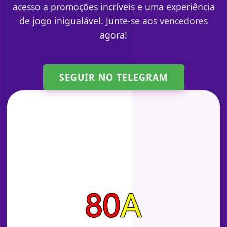
acesso a promoções incríveis e uma experiência
de jogo inigualável. Junte-se aos vencedores
agora!
SEGUIR NO TELEGRAM