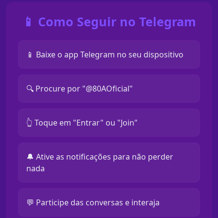
📱 Como Seguir no Telegram
📱 Baixe o app Telegram no seu dispositivo
🔍 Procure por "@80AOficial"
👆 Toque em "Entrar" ou "Join"
🔔 Ative as notificações para não perder
nada
💬 Participe das conversas e interaja