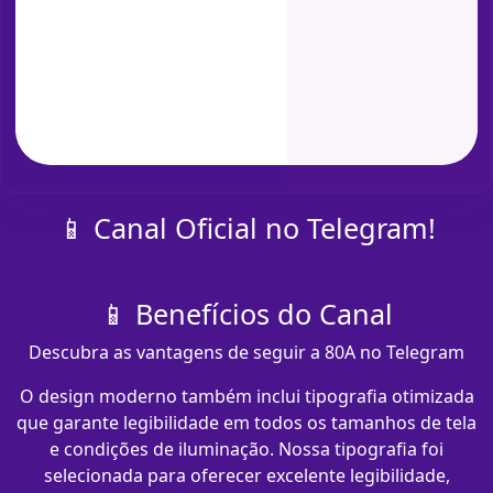
📱 Canal Oficial no Telegram!
📱 Benefícios do Canal
Descubra as vantagens de seguir a 80A no Telegram
O design moderno também inclui tipografia otimizada
que garante legibilidade em todos os tamanhos de tela
e condições de iluminação. Nossa tipografia foi
selecionada para oferecer excelente legibilidade,