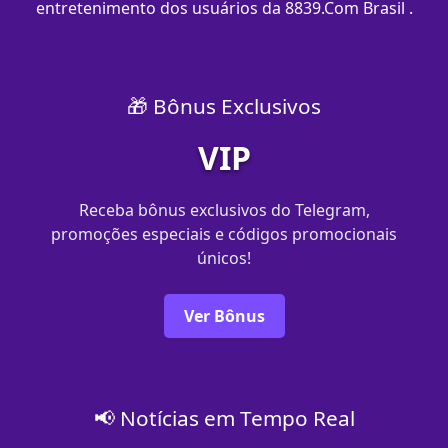
entretenimento dos usuários da 8839.Com Brasil .
🎁 Bônus Exclusivos
VIP
Receba bônus exclusivos do Telegram,
promoções especiais e códigos promocionais
únicos!
Ver Bônus
📢 Notícias em Tempo Real