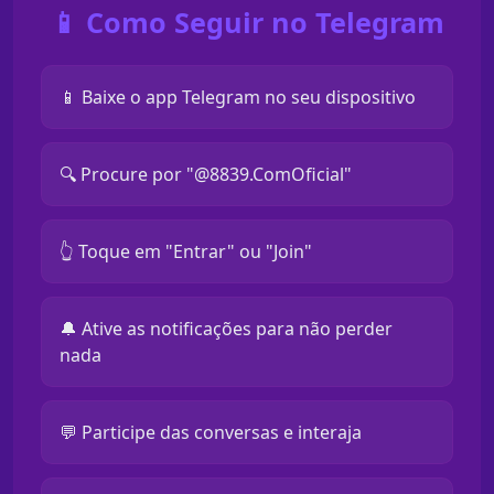
📱 Como Seguir no Telegram
📱 Baixe o app Telegram no seu dispositivo
🔍 Procure por "@8839.ComOficial"
👆 Toque em "Entrar" ou "Join"
🔔 Ative as notificações para não perder
nada
💬 Participe das conversas e interaja