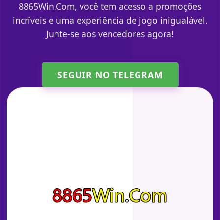
8865Win.Com, você tem acesso a promoções
incríveis e uma experiência de jogo inigualável.
Junte-se aos vencedores agora!
SEGUIR NO TELEGRAM