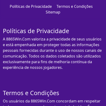
Políticas de Privacidade
Termos e Condições
Sitemap
Políticas de Privacidade
A 8865Win.Com valoriza a privacidade de seus usuários
e está empenhada em proteger todas as informações
pessoais fornecidas durante o uso de nossos canais de
comunicação. Todos os dados coletados são utilizados
exclusivamente para fins de melhoria contínua da
experiência de nossos jogadores.
Termos e Condições
Os usuários da 8865Win.Com concordam em respeitar