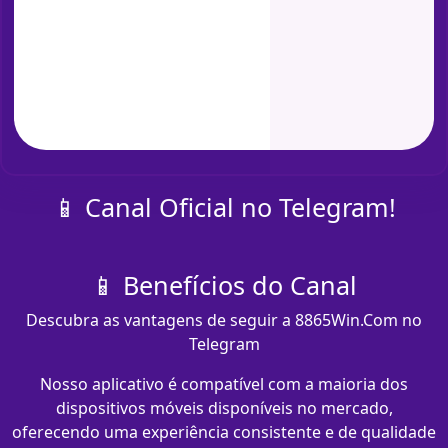
📱 Canal Oficial no Telegram!
📱 Benefícios do Canal
Descubra as vantagens de seguir a 8865Win.Com no
Telegram
Nosso aplicativo é compatível com a maioria dos
dispositivos móveis disponíveis no mercado,
oferecendo uma experiência consistente e de qualidade