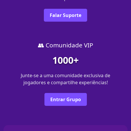
Falar Suporte
👥 Comunidade VIP
1000+
Junte-se a uma comunidade exclusiva de
jogadores e compartilhe experiências!
Entrar Grupo