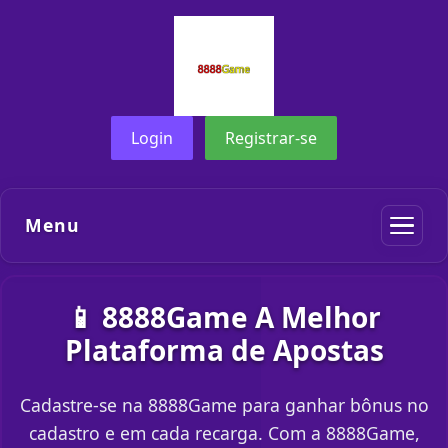
Login
Registrar-se
Menu
📱 8888Game A Melhor
Plataforma de Apostas
Cadastre-se na 8888Game para ganhar bônus no
cadastro e em cada recarga. Com a 8888Game,