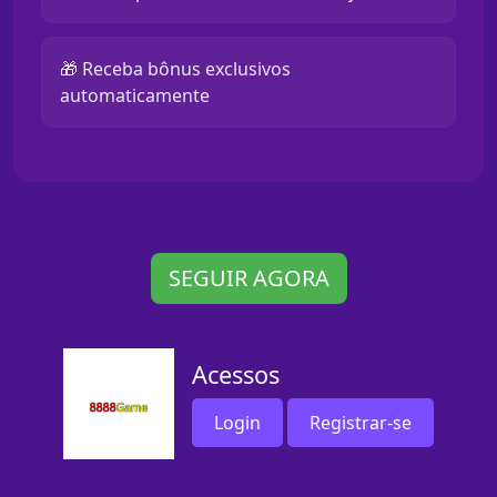
🎁 Receba bônus exclusivos
automaticamente
SEGUIR AGORA
Acessos
Login
Registrar-se