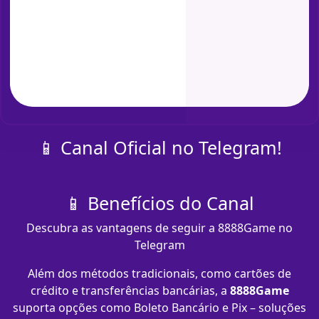
📱 Canal Oficial no Telegram!
📱 Benefícios do Canal
Descubra as vantagens de seguir a 8888Game no
Telegram
Além dos métodos tradicionais, como cartões de
crédito e transferências bancárias, a
8888Game
suporta opções como Boleto Bancário e Pix – soluções