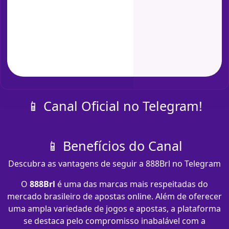
📱 Canal Oficial no Telegram!
📱 Benefícios do Canal
Descubra as vantagens de seguir a 888Brl no Telegram
O
888Brl
é uma das marcas mais respeitadas do
mercado brasileiro de apostas online. Além de oferecer
uma ampla variedade de jogos e apostas, a plataforma
se destaca pelo compromisso inabalável com a