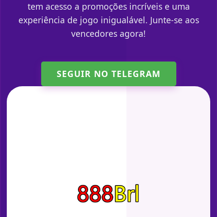
tem acesso a promoções incríveis e uma
experiência de jogo inigualável. Junte-se aos
vencedores agora!
SEGUIR NO TELEGRAM