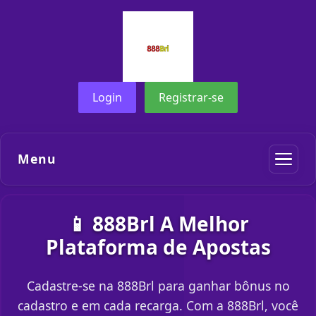
Login
Registrar-se
Menu
📱 888Brl A Melhor
Plataforma de Apostas
Cadastre-se na 888Brl para ganhar bônus no
cadastro e em cada recarga. Com a 888Brl, você