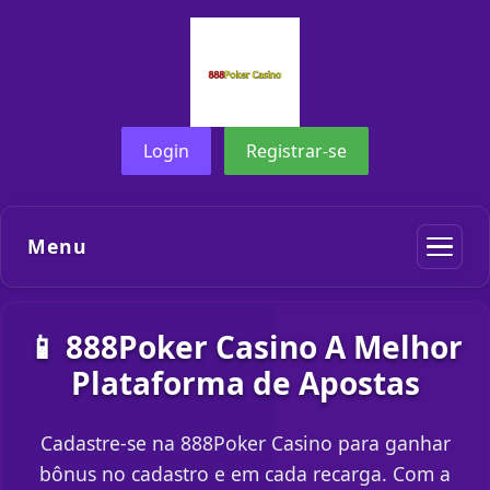
Login
Registrar-se
Menu
📱 888Poker Casino A Melhor
Plataforma de Apostas
Cadastre-se na 888Poker Casino para ganhar
bônus no cadastro e em cada recarga. Com a