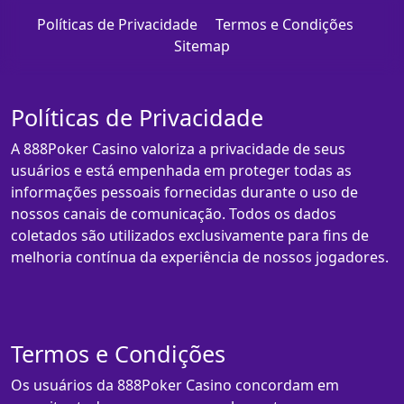
Políticas de Privacidade
Termos e Condições
Sitemap
Políticas de Privacidade
A 888Poker Casino valoriza a privacidade de seus
usuários e está empenhada em proteger todas as
informações pessoais fornecidas durante o uso de
nossos canais de comunicação. Todos os dados
coletados são utilizados exclusivamente para fins de
melhoria contínua da experiência de nossos jogadores.
Termos e Condições
Os usuários da 888Poker Casino concordam em