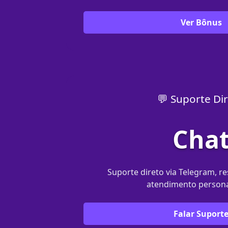
Ver Bônus
💬 Suporte Di
Cha
Suporte direto via Telegram, r
atendimento persona
Falar Suport