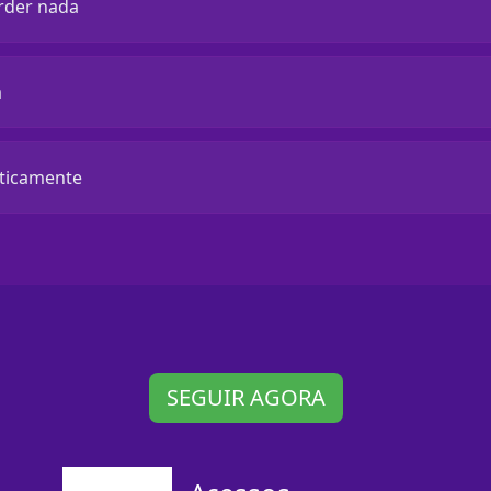
erder nada
a
aticamente
SEGUIR AGORA