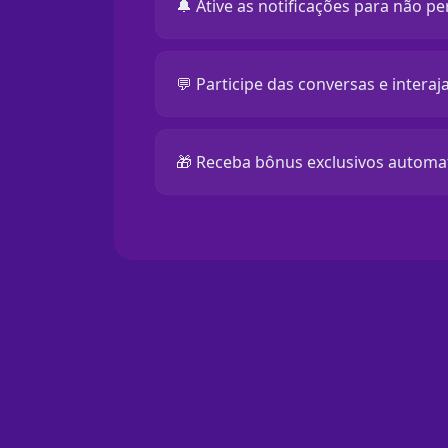
🔔 Ative as notificações para não p
💬 Participe das conversas e interaj
🎁 Receba bônus exclusivos autom