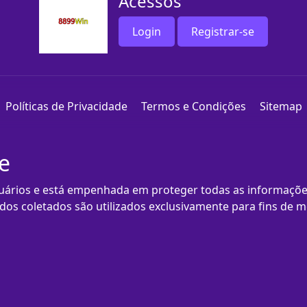
Acessos
Login
Registrar-se
Políticas de Privacidade
Termos e Condições
Sitemap
de
suários e está empenhada em proteger todas as informaçõe
os coletados são utilizados exclusivamente para fins de m