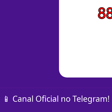
📱 Canal Oficial no Telegram!