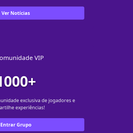
Ver Notícias
Comunidade VIP
1000+
unidade exclusiva de jogadores e
rtilhe experiências!
Entrar Grupo