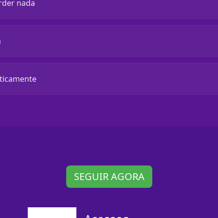
erder nada
a
aticamente
SEGUIR AGORA