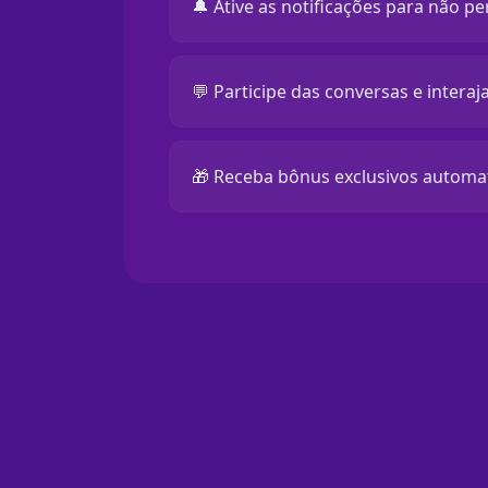
🔔 Ative as notificações para não p
💬 Participe das conversas e interaj
🎁 Receba bônus exclusivos autom