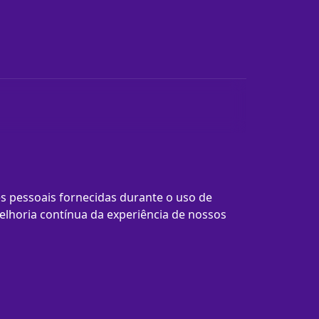
s pessoais fornecidas durante o uso de
elhoria contínua da experiência de nossos