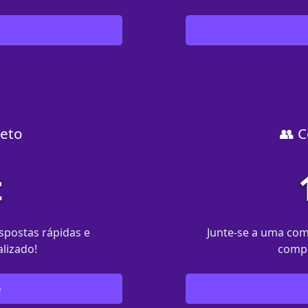
reto
👥 
t
espostas rápidas e
Junte-se a uma com
lizado!
compa
e