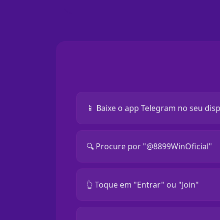
📱 Baixe o app Telegram no seu disp
🔍 Procure por "@8899WinOficial"
👆 Toque em "Entrar" ou "Join"