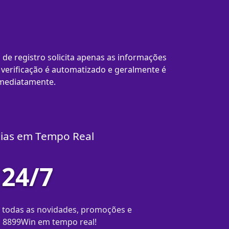
 de registro solicita apenas as informações
e verificação é automatizado e geralmente é
imediatamente.
cias em Tempo Real
24/7
e todas as novidades, promoções e
 8899Win em tempo real!