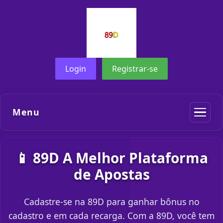
Login
Registrar-se
Menu
📱 89D A Melhor Plataforma
de Apostas
Cadastre-se na 89D para ganhar bônus no
cadastro e em cada recarga. Com a 89D, você tem