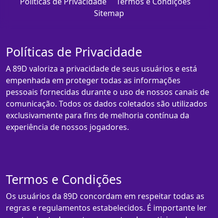
Políticas de Privacidade
Termos e Condições
Sitemap
Políticas de Privacidade
A 89D valoriza a privacidade de seus usuários e está
empenhada em proteger todas as informações
pessoais fornecidas durante o uso de nossos canais de
comunicação. Todos os dados coletados são utilizados
exclusivamente para fins de melhoria contínua da
experiência de nossos jogadores.
Termos e Condições
Os usuários da 89D concordam em respeitar todas as
regras e regulamentos estabelecidos. É importante ler