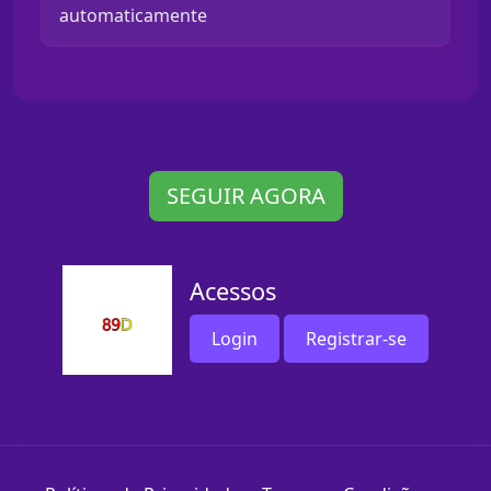
automaticamente
SEGUIR AGORA
Acessos
Login
Registrar-se