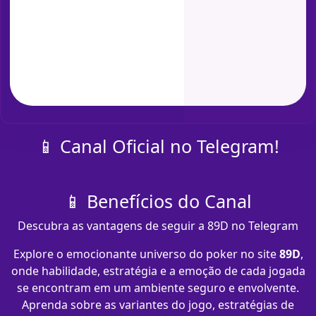
📱 Canal Oficial no Telegram!
📱 Benefícios do Canal
Descubra as vantagens de seguir a 89D no Telegram
Explore o emocionante universo do poker no site
89D
,
onde habilidade, estratégia e a emoção de cada jogada
se encontram em um ambiente seguro e envolvente.
Aprenda sobre as variantes do jogo, estratégias de