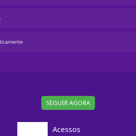
a
aticamente
SEGUIR AGORA
Acessos