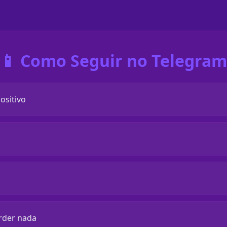
📱 Como Seguir no Telegram
ositivo
erder nada