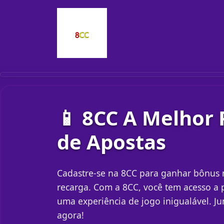
📱 8CC A Melhor
de Apostas
Cadastre-se na 8CC para ganhar bônus 
recarga. Com a 8CC, você tem acesso a 
uma experiência de jogo inigualável. J
agora!