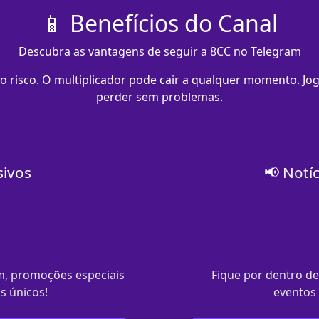
📱 Benefícios do Canal
Descubra as vantagens de seguir a 8CC no Telegram
lto risco. O multiplicador pode cair a qualquer momento. J
perder sem problemas.
sivos
📢 Notí
m, promoções especiais
Fique por dentro d
s únicos!
eventos