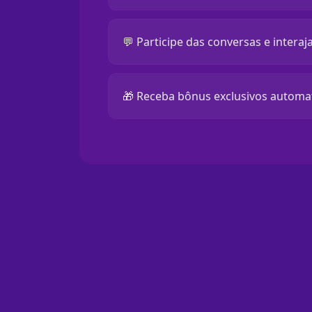
💬 Participe das conversas e interaj
🎁 Receba bônus exclusivos autom