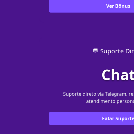
Ver Bônus
💬 Suporte Di
Cha
Suporte direto via Telegram, r
atendimento persona
Falar Suport