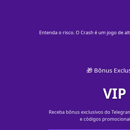
Entenda o risco. O Crash é um jogo de a
🎁 Bônus Exclu
VIP
Receba bônus exclusivos do Telegra
e códigos promocionai