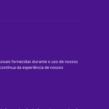
ssoais fornecidas durante o uso de nossos
 contínua da experiência de nossos