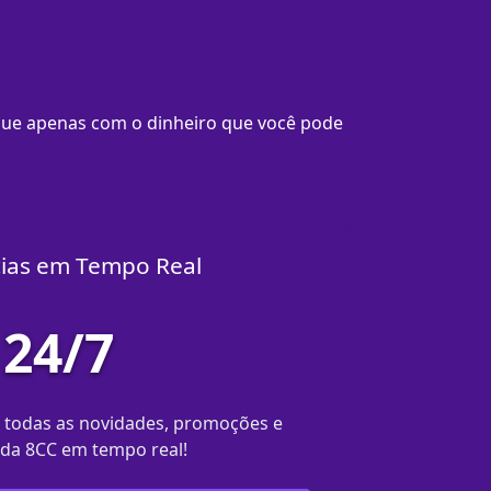
ogue apenas com o dinheiro que você pode
cias em Tempo Real
24/7
e todas as novidades, promoções e
 da 8CC em tempo real!