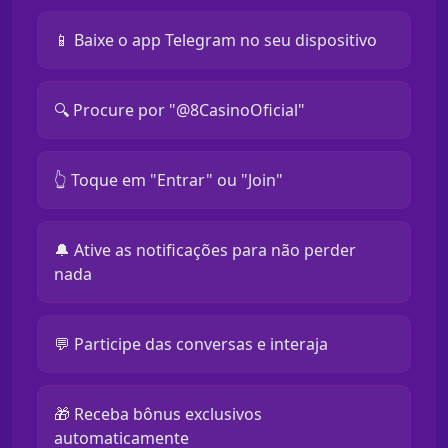
📱 Baixe o app Telegram no seu dispositivo
🔍 Procure por "@8CasinoOficial"
👆 Toque em "Entrar" ou "Join"
🔔 Ative as notificações para não perder
nada
💬 Participe das conversas e interaja
🎁 Receba bônus exclusivos
automaticamente