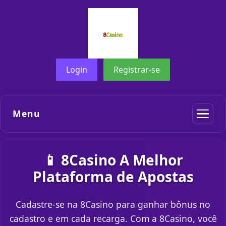
Login
Registrar-se
Menu
📱 8Casino A Melhor
Plataforma de Apostas
Cadastre-se na 8Casino para ganhar bônus no
cadastro e em cada recarga. Com a 8Casino, você