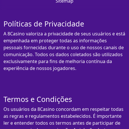
Sitemap
Políticas de Privacidade
A 8Casino valoriza a privacidade de seus usuários e está
empenhada em proteger todas as informações
pessoais fornecidas durante o uso de nossos canais de
comunicação. Todos os dados coletados são utilizados
exclusivamente para fins de melhoria contínua da
experiência de nossos jogadores.
Termos e Condições
Os usuários da 8Casino concordam em respeitar todas
as regras e regulamentos estabelecidos. É importante
ler e entender todos os termos antes de participar de