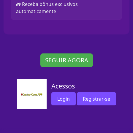
🎁 Receba bônus exclusivos
automaticamente
SEGUIR AGORA
Acessos
Login
Registrar-se