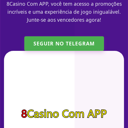
8Casino Com APP, você tem acesso a promoções
incríveis e uma experiência de jogo inigualável.
Junte-se aos vencedores agora!
SEGUIR NO TELEGRAM