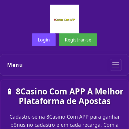
Login
Registrar-se
Menu
📱 8Casino Com APP A Melhor
Plataforma de Apostas
Cadastre-se na 8Casino Com APP para ganhar
bônus no cadastro e em cada recarga. Com a