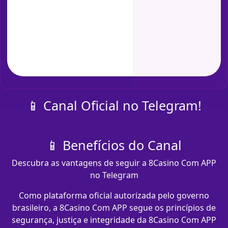
📱 Canal Oficial no Telegram!
📱 Benefícios do Canal
Descubra as vantagens de seguir a 8Casino Com APP
no Telegram
Como plataforma oficial autorizada pelo governo
brasileiro, a 8Casino Com APP segue os princípios de
segurança, justiça e integridade da 8Casino Com APP