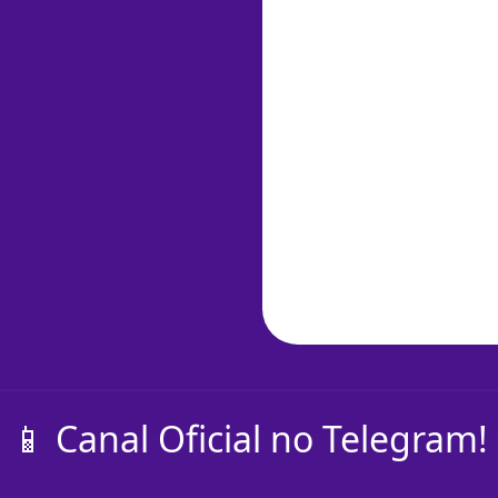
📱 Canal Oficial no Telegram!