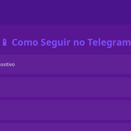
📱 Como Seguir no Telegram
ositivo