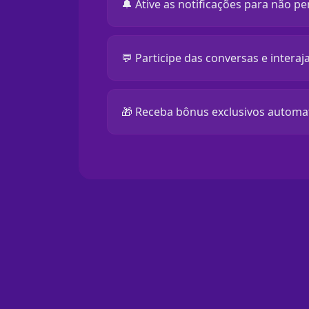
🔔 Ative as notificações para não p
💬 Participe das conversas e interaj
🎁 Receba bônus exclusivos autom