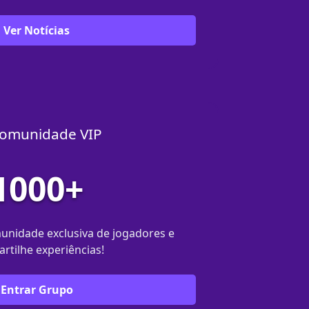
Ver Notícias
Comunidade VIP
1000+
unidade exclusiva de jogadores e
rtilhe experiências!
Entrar Grupo