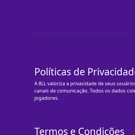
Políticas de Privacida
A 8LL valoriza a privacidade de seus usuár
canais de comunicação. Todos os dados cole
jogadores.
Termos e Condições