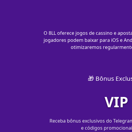
O 8LL oferece jogos de cassino e apost
jogadores podem baixar para iOS e And
otimizaremos regularmente
🎁 Bônus Exclu
VIP
Receba bônus exclusivos do Telegra
e códigos promocionai