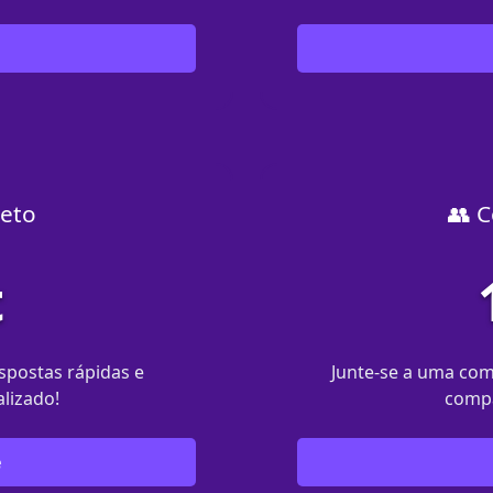
reto
👥 
t
espostas rápidas e
Junte-se a uma com
lizado!
compa
e