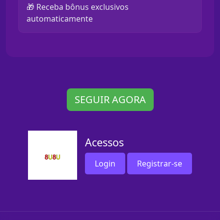
🎁 Receba bônus exclusivos
automaticamente
SEGUIR AGORA
Acessos
Login
Registrar-se