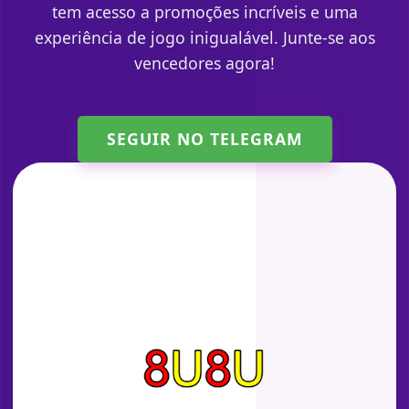
tem acesso a promoções incríveis e uma
experiência de jogo inigualável. Junte-se aos
vencedores agora!
SEGUIR NO TELEGRAM