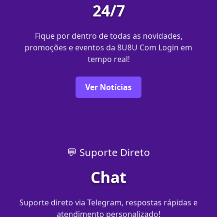
24/7
Fique por dentro de todas as novidades,
promoções e eventos da 8U8U Com Login em
tempo real!
Ver Notícias
💬 Suporte Direto
Chat
Suporte direto via Telegram, respostas rápidas e
atendimento personalizado!