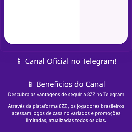
📱 Canal Oficial no Telegram!
📱 Benefícios do Canal
Descubra as vantagens de seguir a 8ZZ no Telegram
Através da plataforma 8ZZ , os jogadores brasileiros
acessam jogos de cassino variados e promoções
limitadas, atualizadas todos os dias.