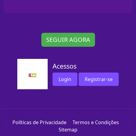
SEGUIR AGORA
Acessos
Login
Registrar-se
Políticas de Privacidade
Termos e Condições
Sitemap