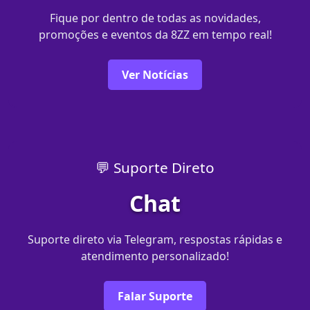
Fique por dentro de todas as novidades,
promoções e eventos da 8ZZ em tempo real!
Ver Notícias
💬 Suporte Direto
Chat
Suporte direto via Telegram, respostas rápidas e
atendimento personalizado!
Falar Suporte