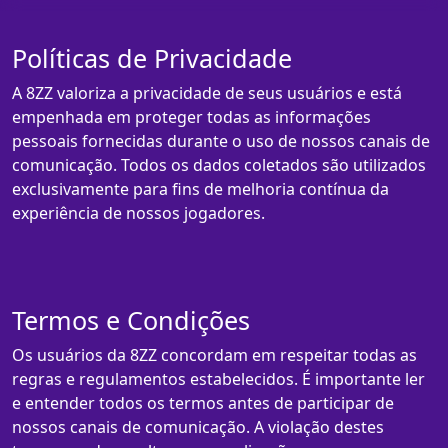
Políticas de Privacidade
A 8ZZ valoriza a privacidade de seus usuários e está
empenhada em proteger todas as informações
pessoais fornecidas durante o uso de nossos canais de
comunicação. Todos os dados coletados são utilizados
exclusivamente para fins de melhoria contínua da
experiência de nossos jogadores.
Termos e Condições
Os usuários da 8ZZ concordam em respeitar todas as
regras e regulamentos estabelecidos. É importante ler
e entender todos os termos antes de participar de
nossos canais de comunicação. A violação destes