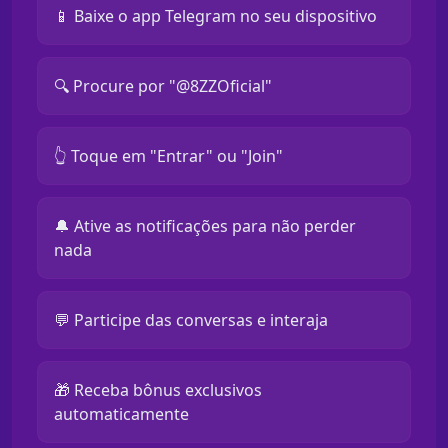
📱 Baixe o app Telegram no seu dispositivo
🔍 Procure por "@8ZZOficial"
👆 Toque em "Entrar" ou "Join"
🔔 Ative as notificações para não perder
nada
💬 Participe das conversas e interaja
🎁 Receba bônus exclusivos
automaticamente