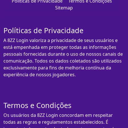
Políticas de Privacidade
Termos e Condições
Sitemap
Políticas de Privacidade
A 8ZZ Login valoriza a privacidade de seus usuários e
está empenhada em proteger todas as informações
pessoais fornecidas durante o uso de nossos canais de
comunicação. Todos os dados coletados são utilizados
exclusivamente para fins de melhoria contínua da
experiência de nossos jogadores.
Termos e Condições
Os usuários da 8ZZ Login concordam em respeitar
todas as regras e regulamentos estabelecidos. É