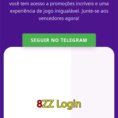
você tem acesso a promoções incríveis e uma
experiência de jogo inigualável. Junte-se aos
vencedores agora!
SEGUIR NO TELEGRAM