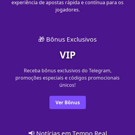
experiência de apostas rápida e contínua para os
jogadores.
🎁 Bônus Exclusivos
VIP
Receba bônus exclusivos do Telegram,
promoções especiais e códigos promocionais
únicos!
Ver Bônus
📢 Notícias em Tempo Real