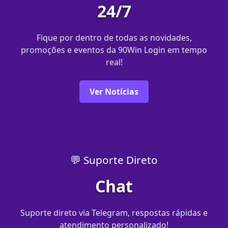
24/7
Fique por dentro de todas as novidades,
promoções e eventos da 90Win Login em tempo
real!
Ver Notícias
💬 Suporte Direto
Chat
Suporte direto via Telegram, respostas rápidas e
atendimento personalizado!