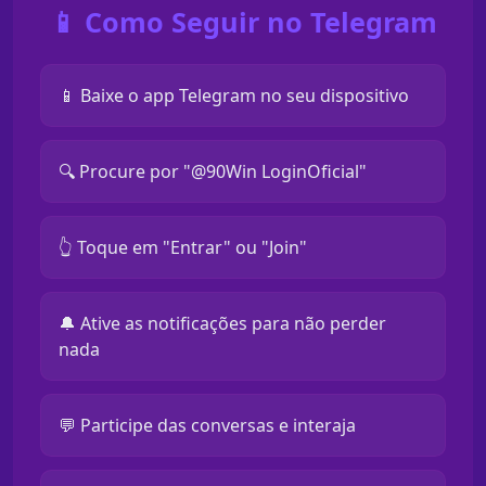
📱 Como Seguir no Telegram
📱 Baixe o app Telegram no seu dispositivo
🔍 Procure por "@90Win LoginOficial"
👆 Toque em "Entrar" ou "Join"
🔔 Ative as notificações para não perder
nada
💬 Participe das conversas e interaja