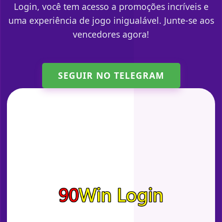
Login, você tem acesso a promoções incríveis e
uma experiência de jogo inigualável. Junte-se aos
vencedores agora!
SEGUIR NO TELEGRAM