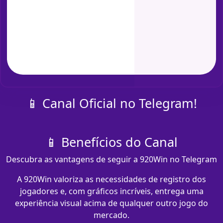
📱 Canal Oficial no Telegram!
📱 Benefícios do Canal
Descubra as vantagens de seguir a 920Win no Telegram
A 920Win valoriza as necessidades de registro dos
jogadores e, com gráficos incríveis, entrega uma
experiência visual acima de qualquer outro jogo do
mercado.