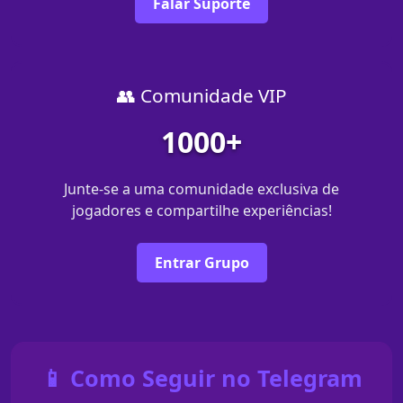
Falar Suporte
👥 Comunidade VIP
1000+
Junte-se a uma comunidade exclusiva de
jogadores e compartilhe experiências!
Entrar Grupo
📱 Como Seguir no Telegram