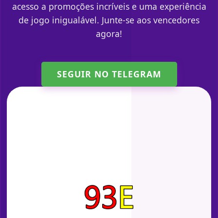
acesso a promoções incríveis e uma experiência
de jogo inigualável. Junte-se aos vencedores
agora!
SEGUIR NO TELEGRAM