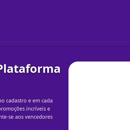
 Plataforma
no cadastro e em cada
promoções incríveis e
unte-se aos vencedores