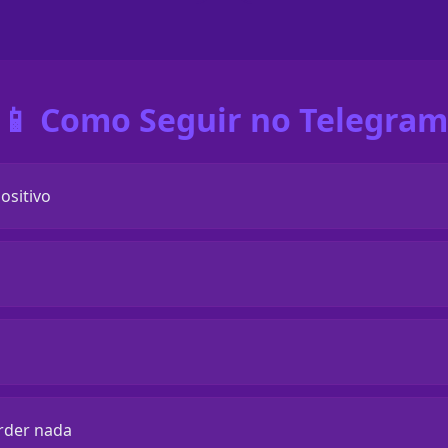
📱 Como Seguir no Telegram
ositivo
erder nada