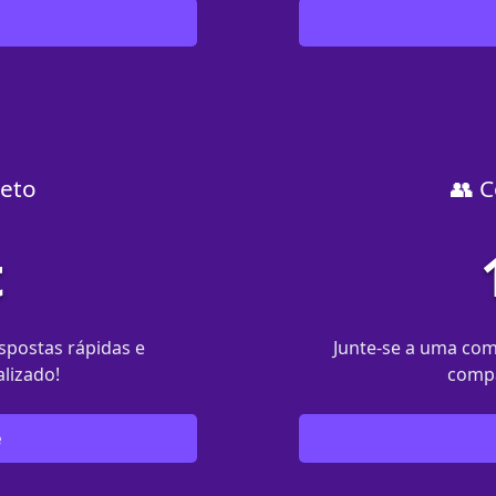
reto
👥 
t
espostas rápidas e
Junte-se a uma com
lizado!
compa
e