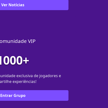
Ver Notícias
Comunidade VIP
1000+
unidade exclusiva de jogadores e
rtilhe experiências!
Entrar Grupo